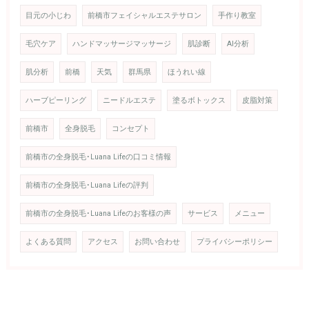
目元の小じわ
前橋市フェイシャルエステサロン
手作り教室
毛穴ケア
ハンドマッサージマッサージ
肌診断
AI分析
肌分析
前橋
天気
群馬県
ほうれい線
ハーブピーリング
ニードルエステ
塗るボトックス
皮脂対策
前橋市
全身脱毛
コンセプト
前橋市の全身脱毛･Luana Lifeの口コミ情報
前橋市の全身脱毛･Luana Lifeの評判
前橋市の全身脱毛･Luana Lifeのお客様の声
サービス
メニュー
よくある質問
アクセス
お問い合わせ
プライバシーポリシー