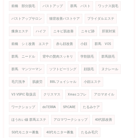
前橋 部分脱毛
バストアップ
群馬 バスト
ワックス脱毛
バストアップサロン
猫背改善バストケア
ブライダルエステ
痩身エステ
ハイフ
ニキビ肌改善
ニキビ跡
肝斑対策
前橋 シミ改善 エステ
赤ら顔改善
小顔
群馬 VOS
群馬 ニードル
背中の贅肉スッキリ
学割脱毛
群馬脱毛
群馬 マンツーマン
ソフトピーリング
顔脱毛
ヌクレール
毛穴洗浄
肌疲労
BBLフェイシャル
小顔エステ
V3 VSPIC 取扱店
クリスマス
Xmasコフレ
アロマオイル
ワークショップ
doTERRA
SPICARE
たるみケア
ほうれい線 群馬エステ
アロマワークショップ
40代肌改善
50代モニター募集
40代モニター募集
たるみ毛穴